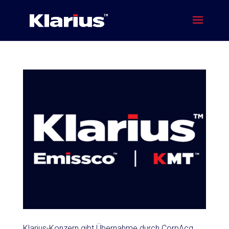
Klarius-Konzern gibt Übernahme durch CorpAcq