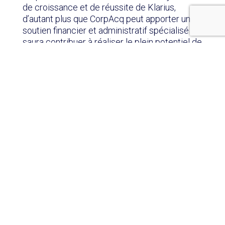
de croissance et de réussite de Klarius,
d’autant plus que CorpAcq peut apporter un
soutien financier et administratif spécialisé qui
saura contribuer à réaliser le plein potentiel de
la société.
« Nous ne pouvions pas espérer mieux,
explique John Hood, Directeur Financier du
groupe Klarius. Cette acquisition représente
une excellente opportunité pour l’entreprise.
Elle nous permet de continuer nos opérations
commerciales tout en bénéficiant de
l’expertise et des ressources qu’apporte
CorpAcq. »
Klarius maintient ses engagements, ses
valeurs et son mode opératoire, mais cette
acquisition pose les fondations d’une période
de croissance et d’innovation pour les années
à venir.